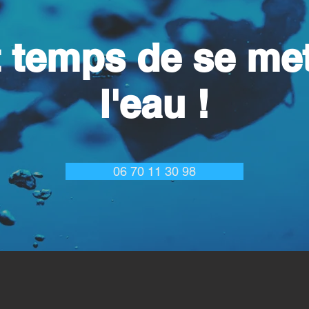
st temps de se met
l'eau !
06 70 11 30 98