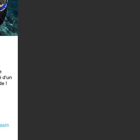
e
 d'un
de !
ssin