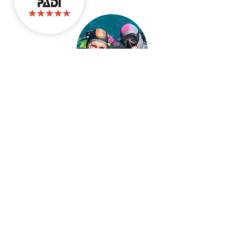
Avec plus de 30 ans d'expérience,
nos moniteurs sont là pour vous:
Aide dans le choix de la meilleure
formation adaptée à vos besoins
Un centre PADI FIVE STAR Dive
Center pour que vous puissiez plonger
dans le monde entier
Des moniteurs Brevet d'Etat
d'éducateur sportif 2nd degré plongée
(BEES2)