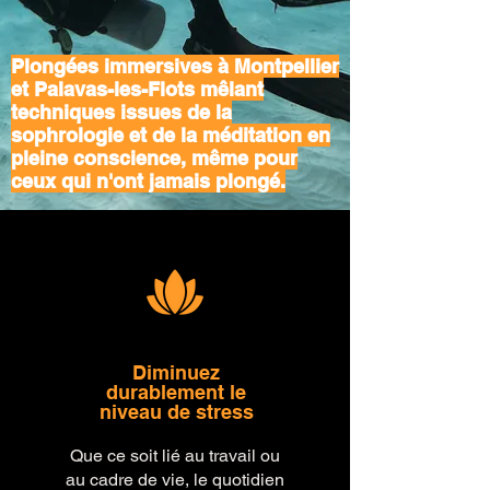
Plongées immersives à Montpellier
et Palavas-les-Flots mêlant
techniques issues de la
sophrologie et de la méditation en
pleine conscience, même pour
ceux qui n'ont jamais plongé.
Diminuez
durablement le
niveau de stress
Que ce soit lié au travail ou
au cadre de vie, le quotidien