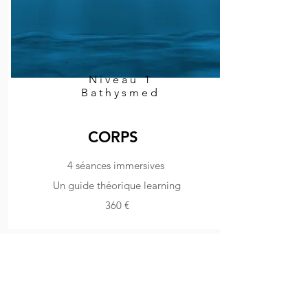
Niveau 1
Bathysmed
CORPS
4
séances
immersives
Un guide
théorique
learning
360 €
Apaisement psychique