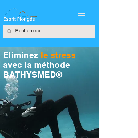
Eliminez
le stress
avec la méthode
BATHYSMED®