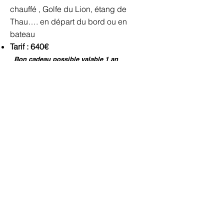
chauffé , Golfe du Lion, étang de
Thau…. en départ du bord ou en
bateau
Tarif : 640€
Bon cadeau possible valable 1 an
Réservez un créneau
maintenant !
06 70 11 30 98
Paiement sécurisé facile en ligne après
un premier contact établi avec Esprit
Plongée