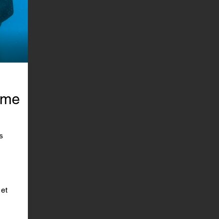
sme
s
 et