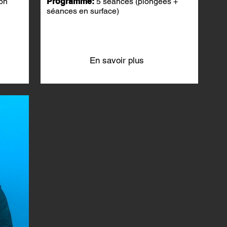
on
Programme:
5 séances (plongées +
séances en surface)
En savoir plus