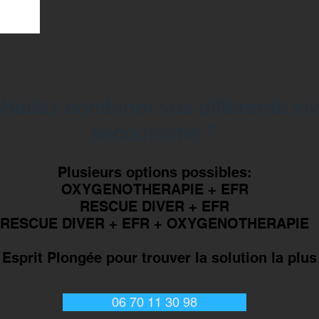
haitez combiner vos différents ni
secourisme ?
Plusieurs options possibles:
OXYGENOTHERAPIE + EFR
RESCUE DIVER + EFR
RESCUE DIVER + EFR + OXYGENOTHERAPIE
Esprit Plongée pour trouver la solution la plus
06 70 11 30 98