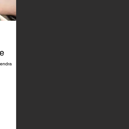
e
rendra